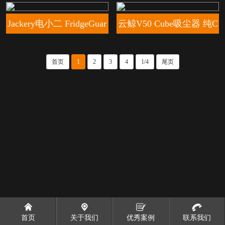
ro 2.0洗地机
I活水扫地机
Jackery电小二 FridgeGuar
云鲸V50 Cube吸尘器 纯C
G预热片
首页
1
2
3
4
1/4
尾页
首页
关于我们
优秀案例
联系我们