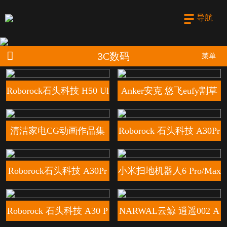
导航
3C数码
菜单
d冰箱卫士
Roborock石头科技 H50 Ul
Anker安克 悠飞eufy割草
tra 吸尘器
机
清洁家电CG动画作品集
Roborock 石头科技 A30Pr
oUltra 泡沫洗
Roborock石头科技 A30Pr
小米扫地机器人6 Pro/Max
o Steam 2.0
纯CG片
Roborock 石头科技 A30 P
NARWAL云鲸 逍遥002 A