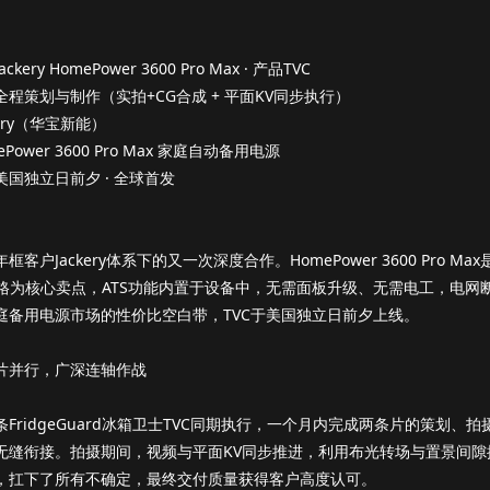
ery HomePower 3600 Pro Max · 产品TVC
程策划与制作（实拍+CG合成 + 平面KV同步执行）
ery（华宝新能）
Power 3600 Pro Max 家庭自动备用电源
国独立日前夕 · 全球首发
框客户Jackery体系下的又一次深度合作。HomePower 3600 Pro M
价格为核心卖点，ATS功能内置于设备中，无需面板升级、无需电工，电
庭备用电源市场的性价比空白带，TVC于美国独立日前夕上线。
片并行，广深连轴作战
条FridgeGuard冰箱卫士TVC同期执行，一个月内完成两条片的策划
无缝衔接。拍摄期间，视频与平面KV同步推进，利用布光转场与置景间
，扛下了所有不确定，最终交付质量获得客户高度认可。