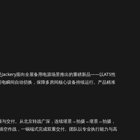
ax是Jackery面向全屋备用电源场景推出的重磅新品——以ATS性
网断电瞬间自动切换，保障多房间核心设备持续运行。产品精准
、拍摄与交付。从北京转战广深，连续堪景→拍摄→堪景→拍摄，
隙插空作战，一锅端式完成双重交付。团队以专业执行能力与高