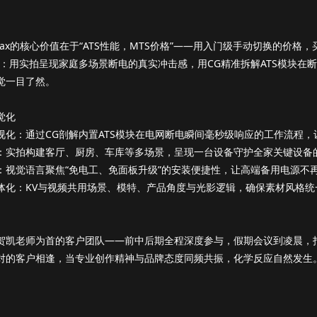
ro Max的核心价值在于“ATS性能，MTS价格”——用入门级手动切换的
间：用实拍呈现家庭多场景断电的真实冲击感，用CG精准拆解ATS模块
觉一目了然。
觉化
视化：通过CG剖解内置ATS模块在电网断电瞬间毫秒级响应的工作流程，
：实拍构建客厅、厨房、车库等多场景，呈现一台设备守护全家关键设备
：视觉语言聚焦“免电工、免面板升级”的安装便捷性，让高端备用电源不
体化：KV与视频共用场景、模特、产品角度与光影逻辑，确保素材风格统
贺凯老师为首的客户团队——前中后期全程深度参与，假期会议到凌晨，
对的客户相逢，当专业创作精神与品牌态度同频共振，化学反应自然发生